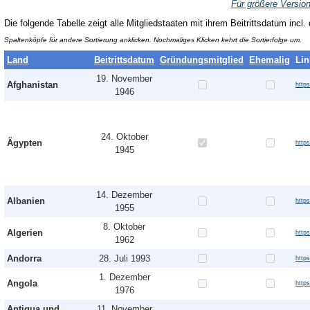
Für größere Version
Die folgende Tabelle zeigt alle Mitgliedstaaten mit ihrem Beitrittsdatum incl
Spaltenköpfe für andere Sortierung anklicken. Nochmaliges Klicken kehrt die Sortierfolge um.
Land
Beitrittsdatum
Gründungsmitglied
Ehemalig
Lin
19. November
Afghanistan
http
1946
24. Oktober
Ägypten
http
1945
14. Dezember
Albanien
http
1955
8. Oktober
Algerien
http
1962
Andorra
28. Juli 1993
http
1. Dezember
Angola
http
1976
Antigua und
11. November