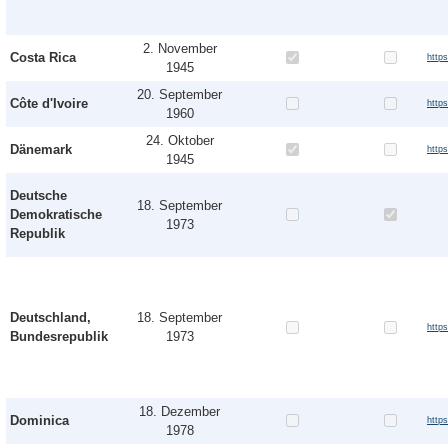
2. November
Costa Rica
http
1945
20. September
Côte d'Ivoire
http
1960
24. Oktober
Dänemark
http
1945
Deutsche
18. September
Demokratische
1973
Republik
Deutschland,
18. September
http
Bundesrepublik
1973
18. Dezember
Dominica
http
1978