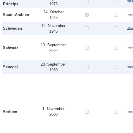
http
Príncipe
1975
24. Oktober
Saudi-Arabien
http
1945
19. November
Schweden
http
1946
10. September
Schweiz
http
2002
28. September
Senegal
http
1960
1. November
Serbien
http
2000