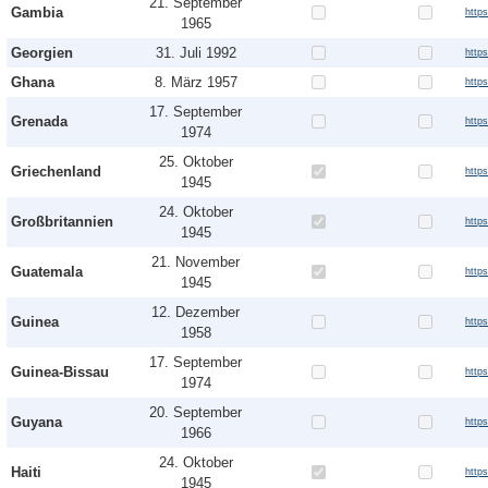
21. September
Gambia
http
1965
Georgien
31. Juli 1992
http
Ghana
8. März 1957
http
17. September
Grenada
http
1974
25. Oktober
Griechenland
http
1945
24. Oktober
Großbritannien
http
1945
21. November
Guatemala
http
1945
12. Dezember
Guinea
http
1958
17. September
Guinea-Bissau
http
1974
20. September
Guyana
http
1966
24. Oktober
Haiti
https
1945