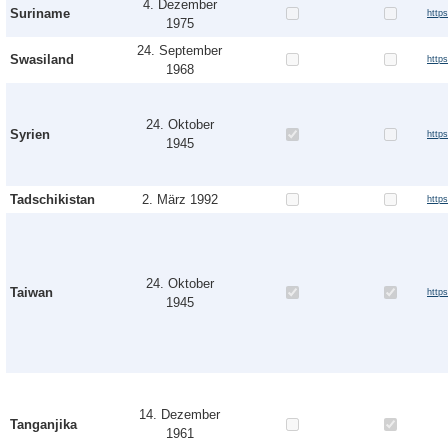
4. Dezember
Suriname
http
1975
24. September
Swasiland
http
1968
24. Oktober
Syrien
http
1945
Tadschikistan
2. März 1992
http
24. Oktober
Taiwan
http
1945
14. Dezember
Tanganjika
1961