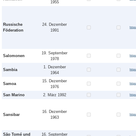
1955
Russische
24. Dezember
http
Föderation
1991
19. September
Salomonen
http
1978
1. Dezember
Sambia
http
1964
15. Dezember
Samoa
http
1976
San Marino
2. März 1992
http
16. Dezember
Sansibar
http
1963
São Tomé und
16. September