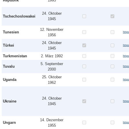
Republik
1993
24. Oktober
Tschechoslowakei
1945
12. November
Tunesien
http
1956
24. Oktober
Türkei
http
1945
Turkmenistan
2. März 1992
http
5. September
Tuvalu
http
2000
25. Oktober
Uganda
http
1962
24. Oktober
Ukraine
http
1945
14. Dezember
Ungarn
http
1955