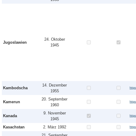
24. Oktober
Jugoslawien
1945
14. Dezember
Kambodscha
http
1955
20. September
Kamerun
http
1960
9. November
Kanada
http
1945
Kasachstan
2. März 1992
http
21. September