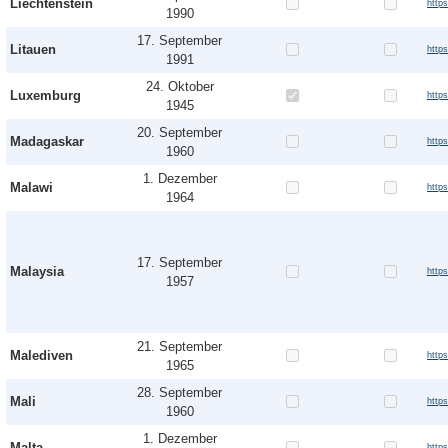
Liechtenstein
http
1990
17. September
Litauen
http
1991
24. Oktober
Luxemburg
http
1945
20. September
Madagaskar
http
1960
1. Dezember
Malawi
http
1964
17. September
Malaysia
http
1957
21. September
Malediven
http
1965
28. September
Mali
http
1960
1. Dezember
Malta
http