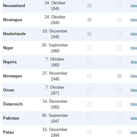
24. Oktober
Neuseeland
http
1945
24. Oktober
Nicaragua
http
1945
10. Dezember
Niederlande
http
1945
20. September
Niger
http
1960
7. Oktober
Nigeria
https
1960
27. November
Norwegen
http
1945
7. Oktober
Oman
http
1971
14. Dezember
Österreich
http
1955
30. September
Pakistan
http
1947
15. Dezember
Palau
http
1994