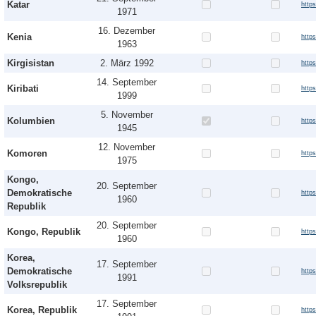
Katar
http
1971
16. Dezember
Kenia
http
1963
Kirgisistan
2. März 1992
http
14. September
Kiribati
http
1999
5. November
Kolumbien
http
1945
12. November
Komoren
http
1975
Kongo,
20. September
Demokratische
http
1960
Republik
20. September
Kongo, Republik
http
1960
Korea,
17. September
Demokratische
http
1991
Volksrepublik
17. September
Korea, Republik
http