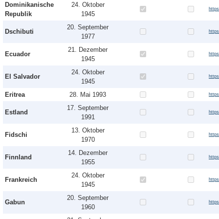
Dominikanische
24. Oktober
http
Republik
1945
20. September
Dschibuti
http
1977
21. Dezember
Ecuador
http
1945
24. Oktober
El Salvador
http
1945
Eritrea
28. Mai 1993
https
17. September
Estland
http
1991
13. Oktober
Fidschi
http
1970
14. Dezember
Finnland
http
1955
24. Oktober
Frankreich
http
1945
20. September
Gabun
http
1960