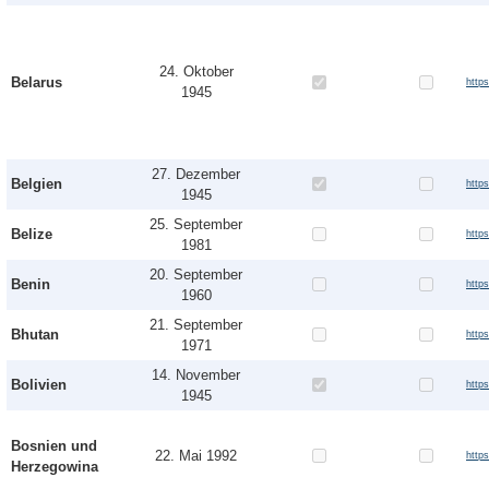
24. Oktober
Belarus
http
1945
27. Dezember
Belgien
http
1945
25. September
Belize
http
1981
20. September
Benin
http
1960
21. September
Bhutan
http
1971
14. November
Bolivien
http
1945
Bosnien und
22. Mai 1992
http
Herzegowina