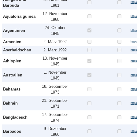
http
Barbuda
1981
12. November
Äquatorialguinea
http
1968
24. Oktober
Argentinien
http
1945
Armenien
2. März 1992
http
Aserbaidschan
2. März 1992
http
13. November
Äthiopien
http
1945
1. November
Australien
http
1945
18. September
Bahamas
http
1973
21. September
Bahrain
http
1971
17. September
Bangladesch
http
1974
9. Dezember
Barbados
http
1966