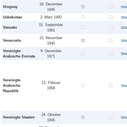
18. Dezember
Uruguay
http
1945
Usbekistan
2. März 1992
http
15. September
Vanuatu
http
1981
15. November
Venezuela
http
1945
Vereinigte
9. Dezember
http
Arabische Emirate
1971
Vereinigte
21. Februar
Arabische
https
1958
Republik
24. Oktober
Vereinigte Staaten
http
1945