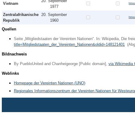
20. September
Vietnam
http
1977
Zentralafrikanische
20. September
https
Republik
1960
Quellen
Seite „Mitgliedstaaten der Vereinten Nationen“. In: Wikipedia, Die 
title=Mitgliedstaaten_der_Vereinten_Nationen&oldid=148121401
(Abge
Bildnachweis
By PuebloUnited and Chanheigeorge [Public domain],
via Wikimedi
Weblinks
Homepage der Vereinten Nationen (UNO)
Regionales Informationszentrum der Vereinten Nationen für Westeur