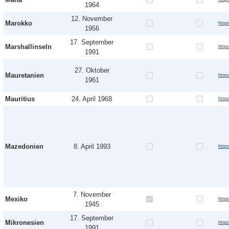
1964
12. November
Marokko
http
1956
17. September
Marshallinseln
http
1991
27. Oktober
Mauretanien
http
1961
Mauritius
24. April 1968
http
Mazedonien
8. April 1993
http
7. November
Mexiko
http
1945
17. September
Mikronesien
http
1991