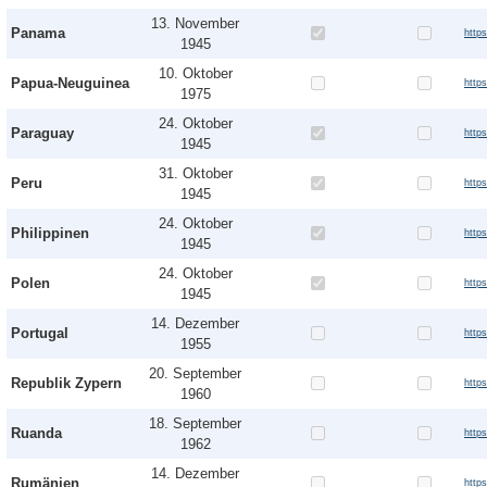
13. November
Panama
http
1945
10. Oktober
Papua-Neuguinea
http
1975
24. Oktober
Paraguay
http
1945
31. Oktober
Peru
http
1945
24. Oktober
Philippinen
http
1945
24. Oktober
Polen
http
1945
14. Dezember
Portugal
http
1955
20. September
Republik Zypern
http
1960
18. September
Ruanda
http
1962
14. Dezember
Rumänien
http