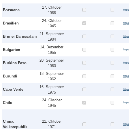
17. Oktober
Botsuana
http
1966
24. Oktober
Brasilien
http
1945
21. September
Brunei Darussalam
http
1984
14. Dezember
Bulgarien
http
1955
20. September
Burkina Faso
http
1960
18. September
Burundi
http
1962
16. September
Cabo Verde
http
1975
24. Oktober
Chile
http
1945
China,
21. Oktober
http
Volksrepublik
1971