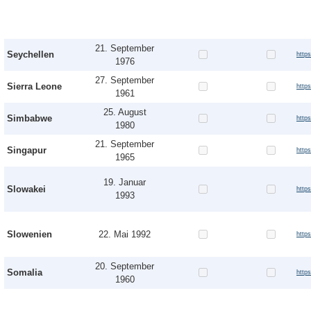
21. September
Seychellen
http
1976
27. September
Sierra Leone
http
1961
25. August
Simbabwe
http
1980
21. September
Singapur
http
1965
19. Januar
Slowakei
http
1993
Slowenien
22. Mai 1992
http
20. September
Somalia
http
1960